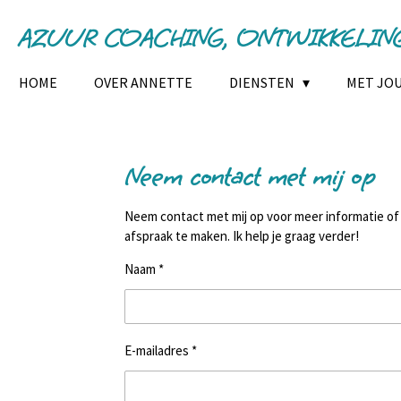
Ga
AZUUR COACHING, ONTWIKKELING
direct
naar
de
HOME
OVER ANNETTE
DIENSTEN
MET JO
hoofdinhoud
Neem contact met mij op
Neem contact met mij op voor meer informatie o
afspraak te maken. Ik help je graag verder!
Naam *
E-mailadres *